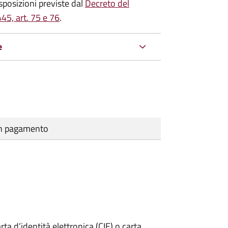
isposizioni previste dal
Decreto del
45, art. 75 e 76
.
e
cun pagamento
rta d’identità elettronica (CIE) o carta