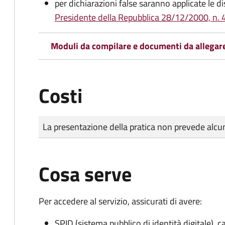
per dichiarazioni false saranno applicate le d
Presidente della Repubblica 28/12/2000, n. 4
Moduli da compilare e documenti da allegar
Costi
Tipo di pagamento
Importo
La presentazione della pratica non prevede al
Cosa serve
Per accedere al servizio, assicurati di avere:
SPID (sistema pubblico di identità digitale), ca