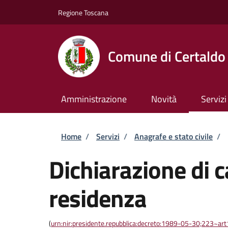
Salta al contenuto principale
Skip to footer content
Regione Toscana
Comune di Certaldo
Amministrazione
Novità
Servizi
Briciole di pane
Home
/
Servizi
/
Anagrafe e stato civile
/
Dichiarazione di 
residenza
(
urn:nir:presidente.repubblica:decreto:1989-05-30;223~ar