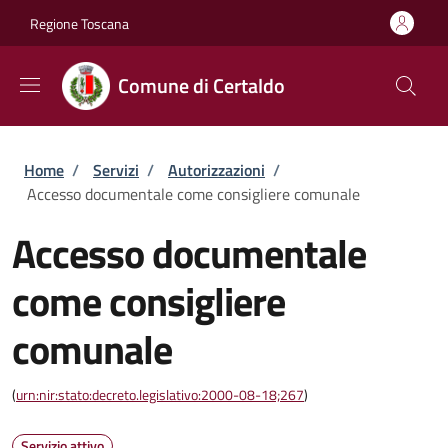
Salta al contenuto principale
Skip to footer content
Regione Toscana
Comune di Certaldo
Briciole di pane
Home
/
Servizi
/
Autorizzazioni
/
Accesso documentale come consigliere comunale
Accesso documentale
come consigliere
comunale
(
urn:nir:stato:decreto.legislativo:2000-08-18;267
)
Servizio attivo