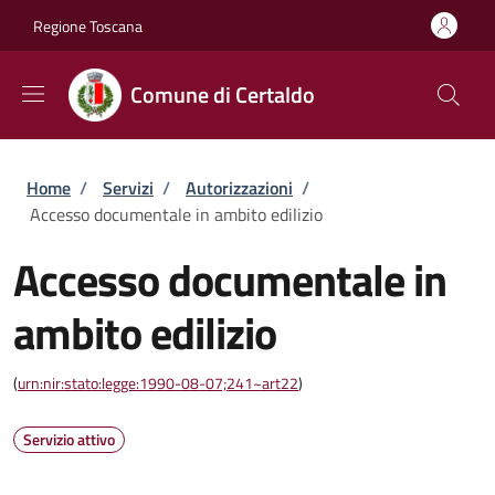
Salta al contenuto principale
Skip to footer content
Regione Toscana
Comune di Certaldo
Briciole di pane
Home
/
Servizi
/
Autorizzazioni
/
Accesso documentale in ambito edilizio
Accesso documentale in
ambito edilizio
(
urn:nir:stato:legge:1990-08-07;241~art22
)
Servizio attivo