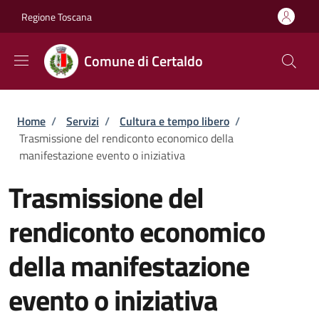
Salta al contenuto principale
Skip to footer content
Regione Toscana
Comune di Certaldo
Briciole di pane
Home
/
Servizi
/
Cultura e tempo libero
/
Trasmissione del rendiconto economico della
manifestazione evento o iniziativa
Trasmissione del
rendiconto economico
della manifestazione
evento o iniziativa