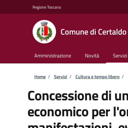
Salta al contenuto principale
Skip to footer content
Regione Toscana
Comune di Certaldo
Amministrazione
Novità
Servizi
Briciole di pane
Home
/
Servizi
/
Cultura e tempo libero
/
Concessione di un
economico per l'o
manifestazioni, ev