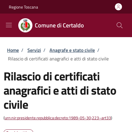
Salta al contenuto principale
Skip to footer content
Regione Toscana
Comune di Certaldo
Briciole di pane
Home
/
Servizi
/
Anagrafe e stato civile
/
Rilascio di certificati anagrafici e atti di stato civile
Rilascio di certificati
anagrafici e atti di stato
civile
(
urn:nir:presidente.repubblica:decreto:1989-05-30;223~art33
)