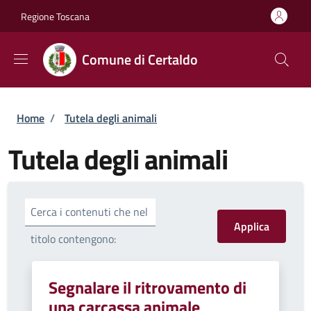
Salta al contenuto principale
Skip to footer content
Regione Toscana
Comune di Certaldo
Briciole di pane
Home
/
Tutela degli animali
Tutela degli animali
Cerca i contenuti che nel
titolo contengono:
Segnalare il ritrovamento di
una carcassa animale