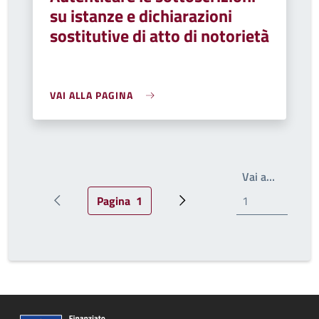
su istanze e dichiarazioni
sostitutive di atto di notorietà
VAI ALLA PAGINA
Scrivi il
Vai a…
Pagina
1
Pagina precedente
Pagina attuale
Pagina successiva