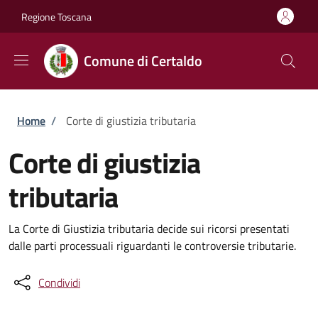
Salta al contenuto principale
Skip to footer content
Regione Toscana
Comune di Certaldo
Briciole di pane
Home
/
Corte di giustizia tributaria
Corte di giustizia
tributaria
La Corte di Giustizia tributaria decide sui ricorsi presentati
dalle parti processuali riguardanti le controversie tributarie.
Condividi